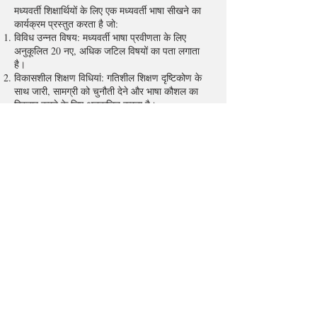
मध्यवर्ती शिक्षार्थियों के लिए एक मध्यवर्ती भाषा सीखने का
कार्यक्रम प्रस्तुत करता है जो:
विविध उन्नत विषय: मध्यवर्ती भाषा प्रवीणता के लिए
अनुकूलित 20 नए, अधिक जटिल विषयों का पता लगाता
है।
विकासशील शिक्षण विधियां: गतिशील शिक्षण दृष्टिकोण के
साथ जारी, सामग्री को चुनौती देने और भाषा कौशल का
विस्तार करने के लिए अनुकूलित करता है।
प्रगतिशील ज्ञान निर्माण: प्रत्येक पाठ पूर्व ज्ञान पर आधारित
होता है, जिससे भाषा समझ को गहरा करने वाला एक संचित
अध्ययन अनुभव बनता है।
उन्नत
(Under Construction)
एक व्यापक उन्नत भाषा सीखने का कार्यक्रम प्रस्तुत करता
है जो:
विशेषज्ञ उन्नत विषय: उच्च-स्तरीय भाषा कौशल के लिए
डिजाइन किए गए 20 उन्नत विषयों की गहराई से खोज
प्रदान करता है।