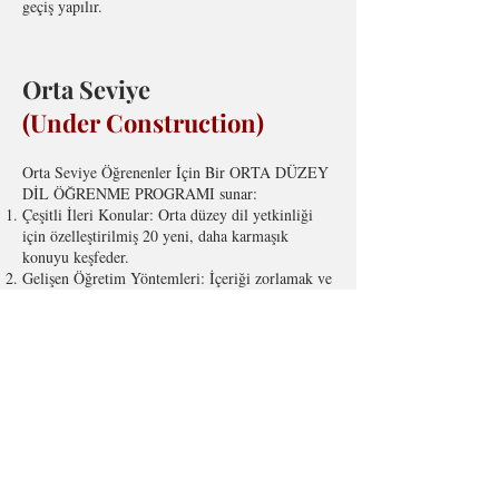
geçiş yapılır.
Orta Seviye
(Under Construction)
Orta Seviye Öğrenenler İçin Bir ORTA DÜZEY
DİL ÖĞRENME PROGRAMI sunar:
Çeşitli İleri Konular: Orta düzey dil yetkinliği
için özelleştirilmiş 20 yeni, daha karmaşık
konuyu keşfeder.
Gelişen Öğretim Yöntemleri: İçeriği zorlamak ve
dil becerilerini genişletmek için dinamik öğretim
yaklaşımını sürdürür.
İlerleyici Bilgi Oluşturma: Her ders, önceki bilgi
üzerine kurularak, dil anlayışını derinleştiren
kümülatif bir öğrenme deneyimi oluşturur.
İleri Seviye
(Under